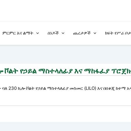
ምርምር እና ልማት
ሰነዶች
ጨረታዎች
ክፍት የሥራ ቦ
ኪሎ ቮልት የኃይል ማስተላለፊያ እና ማከፋፈያ ፕሮጀ
ባለ 230 ኪሎ ቮልት የኃይል ማስተላለፊያ መስመር (LILO) እና በበቆጂ ከተማ አ