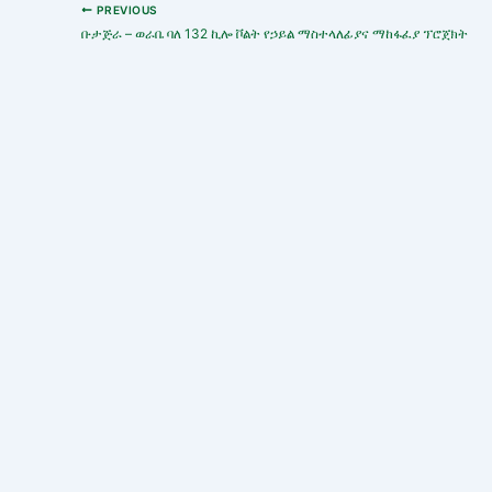
PREVIOUS
ቡታጅራ – ወራቤ ባለ 132 ኪሎ ቮልት የኃይል ማስተላለፊያና ማከፋፈያ ፕሮጀክት