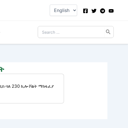
Choose
a
language
Search
ታ
for:
ክት
ዲስ ባለ 230 ኪሎ ቮልት ማከፋፈያ