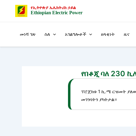
Skip
Post
የኢትዮጵያ ኤሌክትሪክ ኃይል
to
navigation
Ethiopian Electric Power
content
መነሻ ገጽ
ስለ
አገልግሎቶች
ዘላቂነት
ዜና
የበቆጂ ባለ 230 
ፕሮጀክቱ 1 ኪ.ሜ ርዝመት ያለው 
መገንባትን ያካትታል።