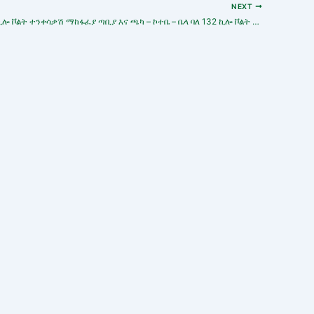
NEXT
ጫካ ባለ 132/15 ኪሎ ቮልት ተንቀሳቃሽ ማከፋፈያ ጣቢያ እና ጫካ – ኮተቤ – ቤላ ባለ 132 ኪሎ ቮልት ከመሬት ሥር ኃይል የማስተላለፊያ ፕሮጀክት