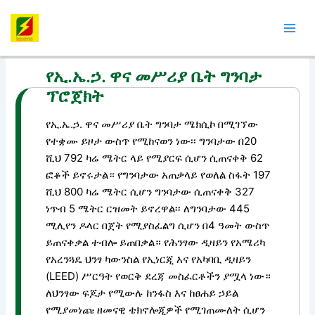
Skip
Post
Mai
to
navigation
Men
content
የኢ.ኤ.ኃ. ዋና መሥሪያ ቤት ግንባታ
ፕሮጀክት
የኢ.ኤ.ኃ. ዋና መሥሪያ ቤት ግንባታ ሜክሲኮ በሚገኘው
የተቋሙ ይዞታ ውስጥ የሚከናወን ነው፡፡ ግንባታው በ20
ሺህ 792 ካሬ ሜትር ላይ የሚያርፍ ሲሆን ሲጠናቀቅ 62
ፎቆች ይኖሩታል። የግንባታው አጠቃላይ የወለል ስፋት 197
ሺህ 800 ካሬ ሜትር ሲሆን ግንባታው ሲጠናቀቅ 327
ነጥብ 5 ሜትር ርዝመት ይኖረዋል፡፡ ለግንባታው 445
ሚሊየን ዶላር በጀት የሚያስፈልግ ሲሆን በ4 ዓመት ውስጥ
ይጠናቀቃል ተብሎ ይጠበቃል። የሕንፃው ዲዛይን የአሜሪካ
የአረንጓዴ ህንፃ ካውንስል የኢነርጂ እና የአካባቢ ዲዛይን
(LEED) ሥርዓት የወርቅ ደረጃ መስፈርቶችን ያሟላ ነው።
ለህንፃው ፍጆታ የሚውሉ ከንፋስ እና ከፀሐይ ኃይል
የሚያመነጩ ዘመናዊ ቴክኖሎጂዎች የሚገጠሙለት ሲሆን