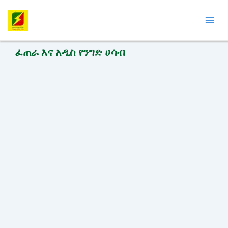
Skip
Mai
to
Men
content
ፈጠራ እና አዲስ የንግድ ሀሳብ