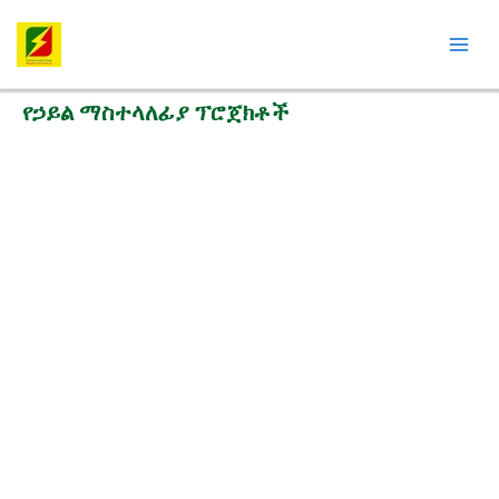
Skip
Mai
to
Men
content
የኃይል ማስተላለፊያ ፕሮጀክቶች