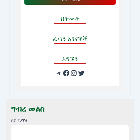
ህትመት
ፈጣን አገናኞች
አግኙን
ግብረ መልስ
አስተያየት
አስተያየት