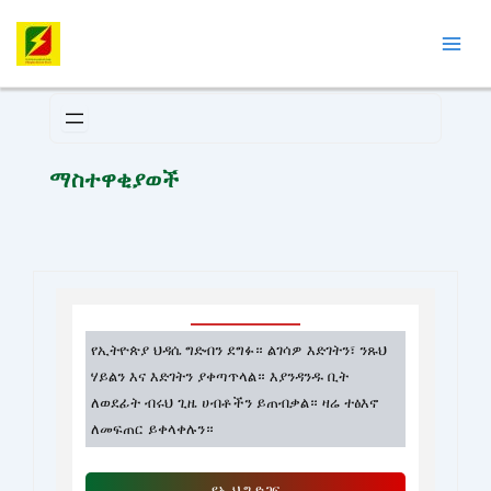
Skip
Mai
to
Men
content
ማስተዋቂያወች
የኢትዮጵያ ህዳሴ ግድብን ደግፉ። ልገሳዎ እድገትን፣ ንጹህ
ሃይልን እና እድገትን ያቀጣጥላል። እያንዳንዱ ቢት
ለወደፊት ብሩህ ጊዜ ሀብቶችን ይጠብቃል። ዛሬ ተፅእኖ
ለመፍጠር ይቀላቀሉን።
የኢ.ህ.ግ ድጋፍ