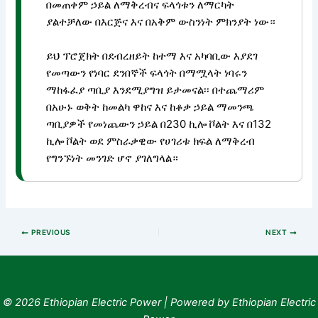
በመጠቀም ኃይል ለማቅረብና ፍላጎቱን ለማርካት
ያልተቻለው በእርጅና እና በአቅም ውስንነት ምክንያት ነው።
ይህ ፕሮጀክት በደብረዘይት ከተማ እና አካባቢው እያደገ
የመጣውን የነባር ደንበኞች ፍላጎት በማሟላት ነባሩን
ማከፋፈያ ጣቢያ እንደሚያግዝ ይታመናል፡፡ በተጨማሪም
በአሁኑ ወቅት ከመልካ ዋከና እና ከቆቃ ኃይል ማመንጫ
ጣቢያዎች የመነጨውን ኃይል በ230 ኪሎ ቮልት እና በ132
ኪሎ ቮልት ወደ ምስራቃዊው የሀገሪቱ ክፍል ለማቅረብ
የግንኙነት መንገድ ሆኖ ያገለግላል።
PREVIOUS
NEXT
© 2026 Ethiopian Electric Power | Powered by Ethiopian Electric