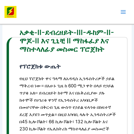
Skip
Post
Mai
to
navigation
Men
content
አቃቂ-II-ደብረዘይት-III-ዱከም-II-
ሞጆ-II እና ጊኒቺ II ማከፋፈያ እና
ማስተላለፊያ መስመር ፕሮጀክት
የፕሮጀክቱ ውጤት
የዚህ ፕሮጀክት ዋና ዓላማ ለአዳዲስ ኢንዱስትሪዎች ኃይል
ማቅረብ ነው። በአሁኑ ጊዜ ከ 600 ሜጋ ዋት በላይ የኃይል
ጥያቄ አለ፡፡ ደብረዘይት ከተማ እና በአቅራቢያው ያሉ
ከተሞች የሀገሪቱ ዋንኛ የኢንዱስትሪ አካባቢዎች
በመሆናቸው በቅርብ ጊዜ ውስጥ የኃይል ፍላጎቱ በከፍተኛ
ደረጃ እያደገ መጥቷል። በዚህ አካባቢ ላሉት ኢንዱስትሪዎች
በ45 ኪሎ ቮልት፣ 66 ኪሎ ቮልት፣ 132 ኪሎ ቮልት እና
230 ኪሎ ቮልት የኤሌክትሪክ ማስተላለፊያ መስመሮች