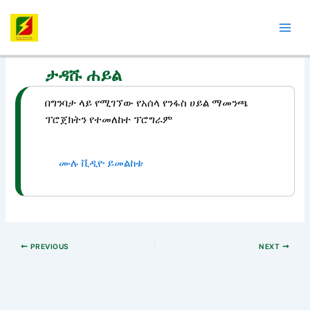
Skip
Post
Mai
to
navigation
Men
content
ታዳሹ ሐይል
በግንባታ ላይ የሚገኘው የአሰላ የንፋስ ሀይል ማመንጫ
ፕሮጀክትን የተመለከተ ፕሮግራም
ሙሉ ቪዲዮ ይመልከቱ
PREVIOUS
NEXT